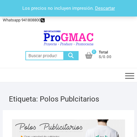
Saltar
(+511) 388 – 4433
Los precios no incluyen impresión.
Descartar
al
administracion@progmac.com.pe
contenido
Whatsapp 941808800
0
Total
Buscar
S/0.00
por:
Etiqueta:
Polos Publcitarios
27
MARZ
2019