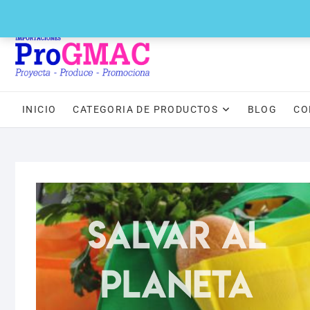
Saltar
(+511) 388 – 4433
administracion@progmac.com.pe
Whatsapp 9
al
contenido
INICIO
CATEGORIA DE PRODUCTOS
BLOG
CO