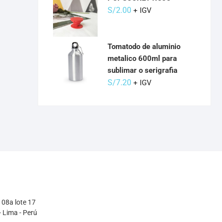
S/
2.00
+ IGV
Tomatodo de aluminio
metalico 600ml para
sublimar o serigrafia
S/
7.20
+ IGV
108a lote 17
 Lima - Perú