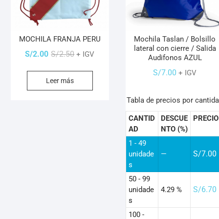
MOCHILA FRANJA PERU
Mochila Taslan / Bolsillo
lateral con cierre / Salida
El
El
S/
2.00
S/
2.50
+ IGV
Audifonos AZUL
precio
precio
S/
7.00
+ IGV
original
actual
Leer más
era:
es:
S/2.50.
S/2.00.
Tabla de precios por cantid
CANTID
DESCUE
PRECIO
AD
NTO (%)
1 - 49
S/
7.00
unidade
—
s
50 - 99
S/
6.70
unidade
4.29 %
s
100 -