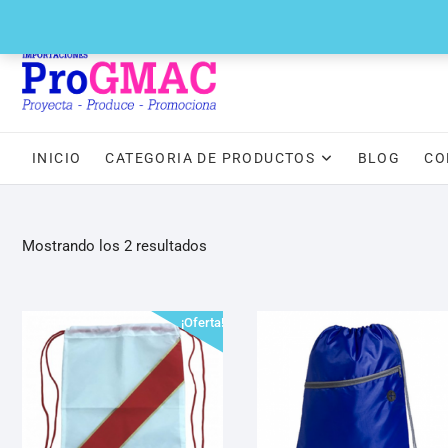
Saltar
(+511) 388 – 4433
administracion@progmac.com.pe
Whatsapp 9
al
contenido
INICIO
CATEGORIA DE PRODUCTOS
BLOG
CO
Mostrando los 2 resultados
¡Oferta!