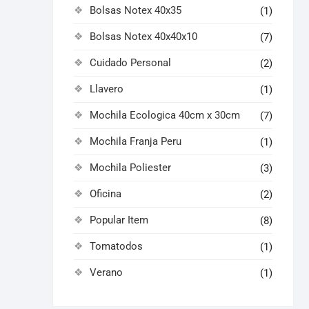
Bolsas Notex 40x35
(1)
Bolsas Notex 40x40x10
(7)
Cuidado Personal
(2)
Llavero
(1)
Mochila Ecologica 40cm x 30cm
(7)
Mochila Franja Peru
(1)
Mochila Poliester
(3)
Oficina
(2)
Popular Item
(8)
Tomatodos
(1)
Verano
(1)