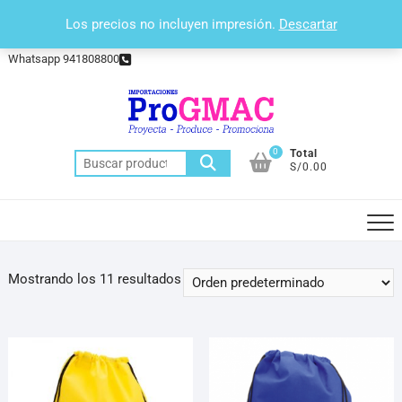
Saltar
(+511) 388 – 4433
Los precios no incluyen impresión.
Descartar
al
administracion@progmac.com.pe
contenido
Whatsapp 941808800
0
Total
Buscar
S/0.00
por:
Mostrando los 11 resultados