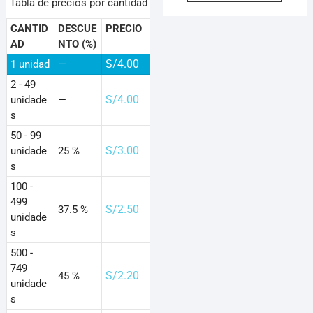
Tabla de precios por cantidad
S/2.50.
S/2.00.
CANTID
DESCUE
PRECIO
AD
NTO (%)
S/
4.00
1
unidad
—
2 - 49
S/
4.00
unidade
—
s
50 - 99
S/
3.00
unidade
25 %
s
100 -
499
S/
2.50
37.5 %
unidade
s
500 -
749
S/
2.20
45 %
unidade
s