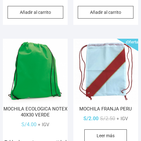
Añadir al carrito
Añadir al carrito
¡Oferta!
MOCHILA ECOLOGICA NOTEX
MOCHILA FRANJA PERU
40X30 VERDE
El
El
S/
2.00
S/
2.50
+ IGV
S/
4.00
+ IGV
precio
precio
original
actual
Leer más
era:
es: