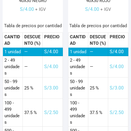
40X30 NEGRO
40X30 ROJO
S/
4.00
S/
4.00
+ IGV
+ IGV
Tabla de precios por cantidad
Tabla de precios por cantidad
CANTID
DESCUE
PRECIO
CANTID
DESCUE
PRECIO
AD
NTO (%)
AD
NTO (%)
S/
4.00
S/
4.00
1
unidad
—
1
unidad
—
2 - 49
2 - 49
S/
4.00
S/
4.00
unidade
—
unidade
—
s
s
50 - 99
50 - 99
S/
3.00
S/
3.00
unidade
25 %
unidade
25 %
s
s
100 -
100 -
499
499
S/
2.50
S/
2.50
37.5 %
37.5 %
unidade
unidade
s
s
500 -
500 -