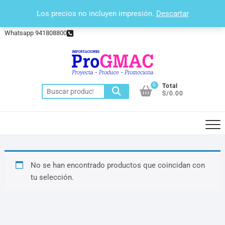
Saltar
(+511) 388 – 4433
Los precios no incluyen impresión.
Descartar
al
administracion@progmac.com.pe
contenido
Whatsapp 941808800
0
Total
Buscar
S/0.00
por:
No se han encontrado productos que coincidan con
tu selección.